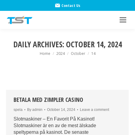
Contact Us
DAILY ARCHIVES:
OCTOBER 14, 2024
Home
2024
October
14
You are here:
BETALA MED ZIMPLER CASINO
spela
By
admin
October 14, 2024
Leave a comment
Slotmaskiner – En Favorit På Kasinot!
Slotmaskiner är en av de mest älskade
speltyperna på kasinot. De senaste