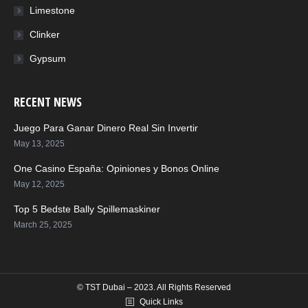
Limestone
Clinker
Gypsum
RECENT NEWS
Juego Para Ganar Dinero Real Sin Invertir
May 13, 2025
One Casino España: Opiniones y Bonos Online
May 12, 2025
Top 5 Bedste Bally Spillemaskiner
March 25, 2025
© TST Dubai – 2023. All Rights Reserved
Quick Links