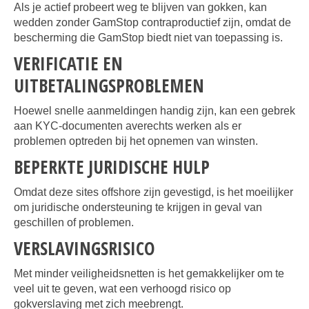
Als je actief probeert weg te blijven van gokken, kan
wedden zonder GamStop contraproductief zijn, omdat de
bescherming die GamStop biedt niet van toepassing is.
VERIFICATIE EN
UITBETALINGSPROBLEMEN
Hoewel snelle aanmeldingen handig zijn, kan een gebrek
aan KYC-documenten averechts werken als er
problemen optreden bij het opnemen van winsten.
BEPERKTE JURIDISCHE HULP
Omdat deze sites offshore zijn gevestigd, is het moeilijker
om juridische ondersteuning te krijgen in geval van
geschillen of problemen.
VERSLAVINGSRISICO
Met minder veiligheidsnetten is het gemakkelijker om te
veel uit te geven, wat een verhoogd risico op
gokverslaving met zich meebrengt.