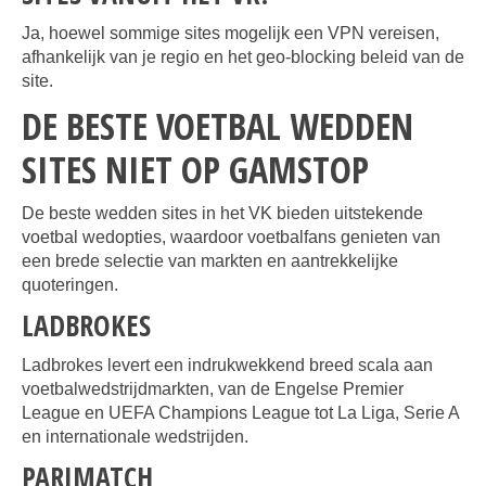
Ja, hoewel sommige sites mogelijk een VPN vereisen,
afhankelijk van je regio en het geo-blocking beleid van de
site.
DE BESTE VOETBAL WEDDEN
SITES NIET OP GAMSTOP
De beste wedden sites in het VK bieden uitstekende
voetbal wedopties, waardoor voetbalfans genieten van
een brede selectie van markten en aantrekkelijke
quoteringen.
LADBROKES
Ladbrokes levert een indrukwekkend breed scala aan
voetbalwedstrijdmarkten, van de Engelse Premier
League en UEFA Champions League tot La Liga, Serie A
en internationale wedstrijden.
PARIMATCH