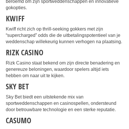
beroemd om zijn sportweddenschappen en innovatieve
gokopties.
KWIFF
Kwiff richt zich op thrill-seeking gokkers met zijn
“supercharged” odds die de uitbetalingspotentieel van je
weddenschap willekeurig kunnen verhogen na plaatsing.
RIZK CASINO
Rizk Casino staat bekend om zijn directe benadering en
genereuze beloningen, waardoor spelers altijd iets
hebben om naar uit te kijken.
SKY BET
Sky Bet biedt een uitstekende mix van
sportweddenschappen en casinospellen, ondersteund
door betrouwbare technologie en een sterke reputatie.
CASUMO