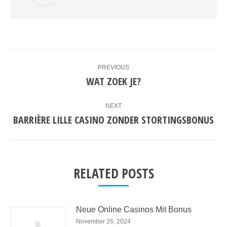
POST
PREVIOUS
NAVIGATION
WAT ZOEK JE?
Previous
post:
NEXT
BARRIÈRE LILLE CASINO ZONDER STORTINGSBONUS
Next
post:
RELATED POSTS
Neue Online Casinos Mit Bonus
November 26, 2024