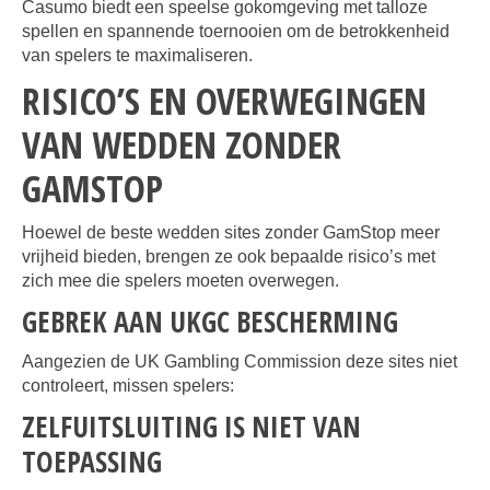
Casumo biedt een speelse gokomgeving met talloze
spellen en spannende toernooien om de betrokkenheid
van spelers te maximaliseren.
RISICO’S EN OVERWEGINGEN
VAN WEDDEN ZONDER
GAMSTOP
Hoewel de beste wedden sites zonder GamStop meer
vrijheid bieden, brengen ze ook bepaalde risico’s met
zich mee die spelers moeten overwegen.
GEBREK AAN UKGC BESCHERMING
Aangezien de UK Gambling Commission deze sites niet
controleert, missen spelers:
ZELFUITSLUITING IS NIET VAN
TOEPASSING