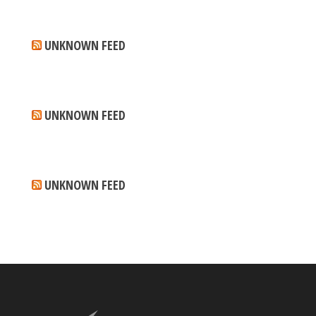
UNKNOWN FEED
UNKNOWN FEED
UNKNOWN FEED