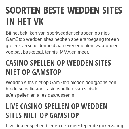
SOORTEN BESTE WEDDEN SITES
IN HET VK
Bij het bekijken van sportweddenschappen op niet-
GamStop wedden sites hebben spelers toegang tot een
grotere verscheidenheid aan evenementen, waaronder
voetbal, basketbal, tennis, MMA en meer.
CASINO SPELLEN OP WEDDEN SITES
NIET OP GAMSTOP
Wedden sites niet op GamStop bieden doorgaans een
brede selectie aan casinospellen, van slots tot
tafelspellen en alles daartussenin.
LIVE CASINO SPELLEN OP WEDDEN
SITES NIET OP GAMSTOP
Live dealer spellen bieden een meeslepende gokervaring