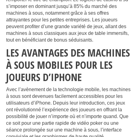
s’imposer en dominant jusqu’à 85% du marché des
machines à sous, notamment grâce à ses offres
attrayantes pour les petites entreprises. Les joueurs
peuvent profiter d’une grande variété de jeux, allant des
machines à sous classiques aux jeux de table immersifs,
tout en bénéficiant de bonus séduisants.
LES AVANTAGES DES MACHINES
À SOUS MOBILES POUR LES
JOUEURS D’IPHONE
Avec l’avènement de la technologie mobile, les machines
à sous sont devenues facilement accessibles pour les
utilisateurs d’iPhone. Depuis leur introduction, ces jeux
ont révolutionné l’expérience des joueurs en offrant la
possibilité de jouer n’importe où et n’importe quand. Que
ce soit pour une partie rapide de vidéo poker ou une
séance prolongée sur une machine à sous, l’interface
conviviale et les graphismes de haute qualité