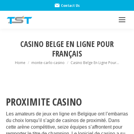
Contact Us
CASINO BELGE EN LIGNE POUR
FRANÇAIS
Home
monte-carlo-casino
Casino Belge En Ligne Pour…
You are here:
PROXIMITE CASINO
Les amateurs de jeux en ligne en Belgique ont l’embarras
du choix lorsqu’il s’agit de casinos de proximité. Dans
cette arène compétitive, seize équipes s’affrontent pour
remporter le titre de champion. Le logiciel de casino a su