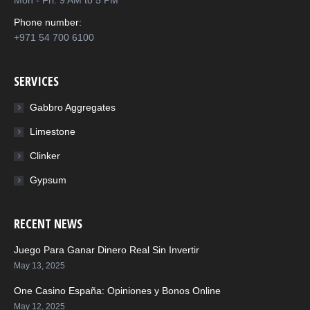
Mon - Fri: 9 AM to 5 PM
Phone number:
+971 54 700 6100
SERVICES
Gabbro Aggregates
Limestone
Clinker
Gypsum
RECENT NEWS
Juego Para Ganar Dinero Real Sin Invertir
May 13, 2025
One Casino España: Opiniones y Bonos Online
May 12, 2025