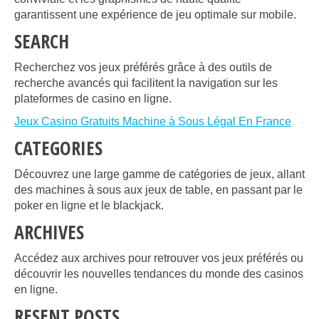
garantissent une expérience de jeu optimale sur mobile.
SEARCH
Recherchez vos jeux préférés grâce à des outils de
recherche avancés qui facilitent la navigation sur les
plateformes de casino en ligne.
Jeux Casino Gratuits Machine à Sous Légal En France
CATEGORIES
Découvrez une large gamme de catégories de jeux, allant
des machines à sous aux jeux de table, en passant par le
poker en ligne et le blackjack.
ARCHIVES
Accédez aux archives pour retrouver vos jeux préférés ou
découvrir les nouvelles tendances du monde des casinos
en ligne.
RESENT POSTS