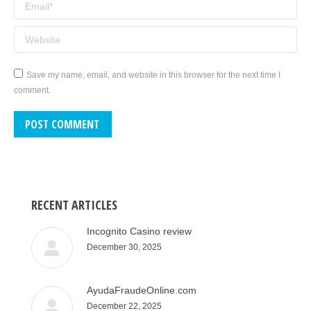
Email *
Website
Save my name, email, and website in this browser for the next time I
comment.
POST COMMENT
RECENT ARTICLES
Incognito Casino review
December 30, 2025
AyudaFraudeOnline.com
December 22, 2025