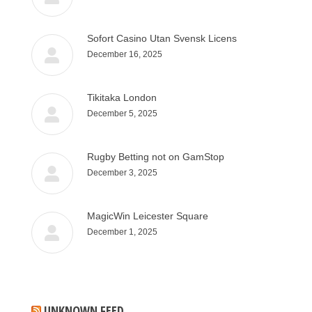
Sofort Casino Utan Svensk Licens
December 16, 2025
Tikitaka London
December 5, 2025
Rugby Betting not on GamStop
December 3, 2025
MagicWin Leicester Square
December 1, 2025
UNKNOWN FEED