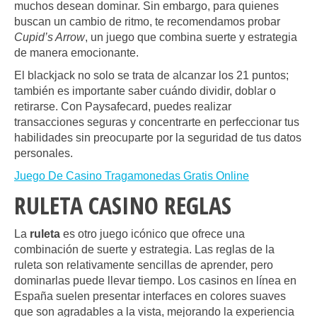
muchos desean dominar. Sin embargo, para quienes
buscan un cambio de ritmo, te recomendamos probar
Cupid’s Arrow
, un juego que combina suerte y estrategia
de manera emocionante.
El blackjack no solo se trata de alcanzar los 21 puntos;
también es importante saber cuándo dividir, doblar o
retirarse. Con Paysafecard, puedes realizar
transacciones seguras y concentrarte en perfeccionar tus
habilidades sin preocuparte por la seguridad de tus datos
personales.
Juego De Casino Tragamonedas Gratis Online
RULETA CASINO REGLAS
La
ruleta
es otro juego icónico que ofrece una
combinación de suerte y estrategia. Las reglas de la
ruleta son relativamente sencillas de aprender, pero
dominarlas puede llevar tiempo. Los casinos en línea en
España suelen presentar interfaces en colores suaves
que son agradables a la vista, mejorando la experiencia