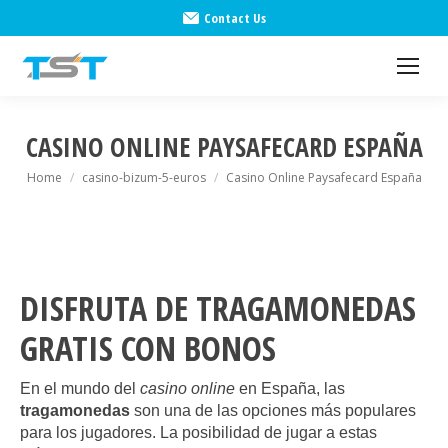
Contact Us
CASINO ONLINE PAYSAFECARD ESPAÑA
Home
casino-bizum-5-euros
Casino Online Paysafecard España
You are here:
DISFRUTA DE TRAGAMONEDAS
GRATIS CON BONOS
En el mundo del
casino online
en España, las
tragamonedas
son una de las opciones más populares
para los jugadores. La posibilidad de jugar a estas