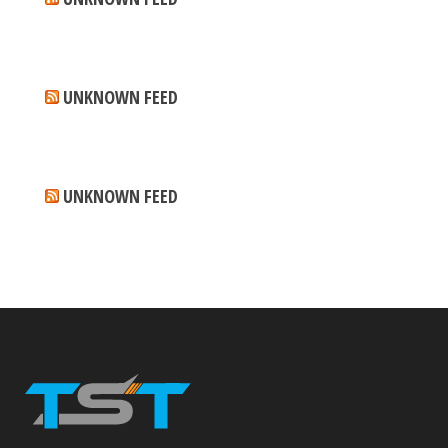
UNKNOWN FEED
UNKNOWN FEED