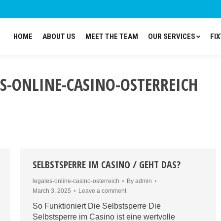
HOME
ABOUT US
MEET THE TEAM
OUR SERVICES
FIX
HOME
ABOUT US
MEET THE TEAM
OUR SERVICES
FI
ES-ONLINE-CASINO-OSTERREICH
SELBSTSPERRE IM CASINO / GEHT DAS?
legales-online-casino-osterreich
By
admin
March 3, 2025
Leave a comment
So Funktioniert Die Selbstsperre Die
Selbstsperre im Casino ist eine wertvolle