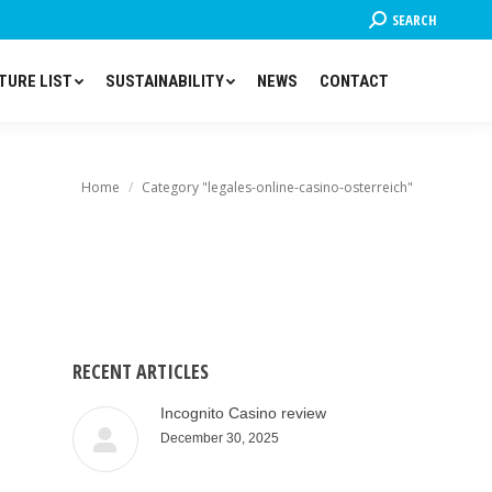
Search:
SEARCH
TURE LIST
SUSTAINABILITY
NEWS
CONTACT
XTURE LIST
SUSTAINABILITY
NEWS
CONTACT
Home
Category "legales-online-casino-osterreich"
You are here:
RECENT ARTICLES
Incognito Casino review
December 30, 2025