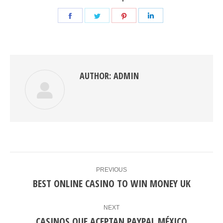
Share
Share
Share
Share
on
on
on
on
Facebook
Twitter
Pinterest
LinkedIn
AUTHOR:
ADMIN
POST
PREVIOUS
NAVIGATION
BEST ONLINE CASINO TO WIN MONEY UK
Previous
post:
NEXT
CASINOS QUE ACEPTAN PAYPAL MÉXICO
Next