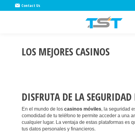
Contact Us
LOS MEJORES CASINOS
DISFRUTA DE LA SEGURIDAD
En el mundo de los
casinos móviles
, la seguridad e
comodidad de tu teléfono te permite acceder a una 
cualquier lugar. La ventaja de estas plataformas es 
tus datos personales y financieros.