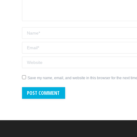
Name *
Email *
Website
Save my name, email, and website in this browser for the next tim
POST COMMENT