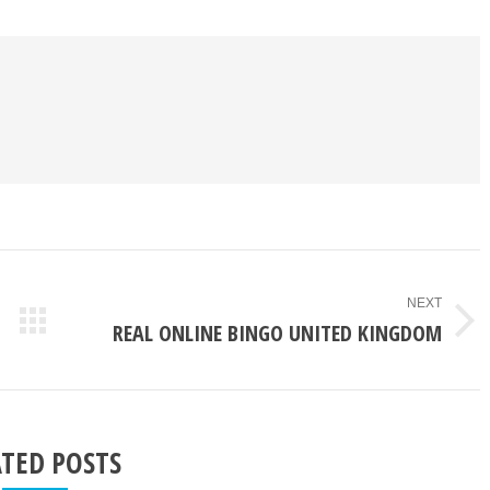
book
Twitter
Pinterest
LinkedIn
NEXT
REAL ONLINE BINGO UNITED KINGDOM
Next
post:
ATED POSTS