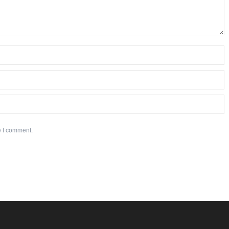
e I comment.