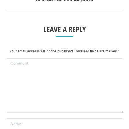
post:
LEAVE A REPLY
Your email address will not be published. Required fields are marked
*
Comment
Name *