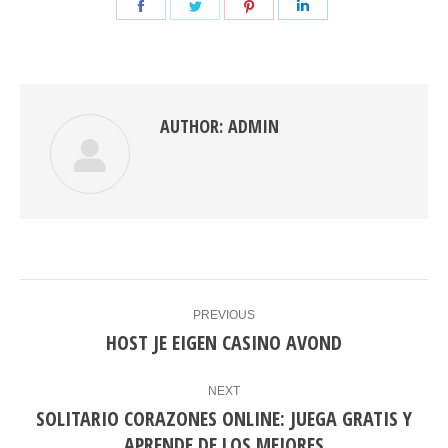
Share
Share
Share
Share
on
on
on
on
Facebook
Twitter
Pinterest
LinkedIn
AUTHOR:
ADMIN
POST
PREVIOUS
NAVIGATION
HOST JE EIGEN CASINO AVOND
Previous
post:
NEXT
SOLITARIO CORAZONES ONLINE: JUEGA GRATIS Y
Next
APRENDE DE LOS MEJORES