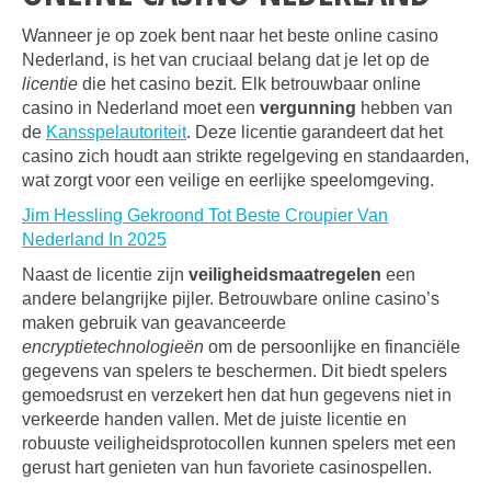
Wanneer je op zoek bent naar het beste online casino
Nederland, is het van cruciaal belang dat je let op de
licentie
die het casino bezit. Elk betrouwbaar online
casino in Nederland moet een
vergunning
hebben van
de
Kansspelautoriteit
. Deze licentie garandeert dat het
casino zich houdt aan strikte regelgeving en standaarden,
wat zorgt voor een veilige en eerlijke speelomgeving.
Jim Hessling Gekroond Tot Beste Croupier Van
Nederland In 2025
Naast de licentie zijn
veiligheidsmaatregelen
een
andere belangrijke pijler. Betrouwbare online casino’s
maken gebruik van geavanceerde
encryptietechnologieën
om de persoonlijke en financiële
gegevens van spelers te beschermen. Dit biedt spelers
gemoedsrust en verzekert hen dat hun gegevens niet in
verkeerde handen vallen. Met de juiste licentie en
robuuste veiligheidsprotocollen kunnen spelers met een
gerust hart genieten van hun favoriete casinospellen.