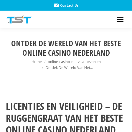
Contact Us
ONTDEK DE WERELD VAN HET BESTE
ONLINE CASINO NEDERLAND
Home
online-casino-mit-visa-bezahlen
You are here:
Ontdek De Wereld Van Het…
LICENTIES EN VEILIGHEID – DE
RUGGENGRAAT VAN HET BESTE
ONLINE CASINO NEDERLAND