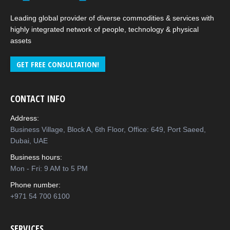
Leading global provider of diverse commodities & services with
highly integrated network of people, technology & physical
assets
GET FREE CONSULTATION!
CONTACT INFO
Address:
Business Village, Block A, 6th Floor, Office: 649, Port Saeed,
Dubai, UAE
Business hours:
Mon - Fri: 9 AM to 5 PM
Phone number:
+971 54 700 6100
SERVICES