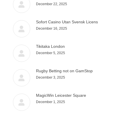
December 22, 2025
Sofort Casino Utan Svensk Licens
December 16, 2025
Tikitaka London
December 5, 2025
Rugby Betting not on GamStop
December 3, 2025
MagicWin Leicester Square
December 1, 2025