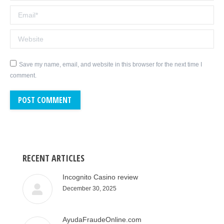
Email *
Website
Save my name, email, and website in this browser for the next time I
comment.
POST COMMENT
RECENT ARTICLES
Incognito Casino review
December 30, 2025
AyudaFraudeOnline.com