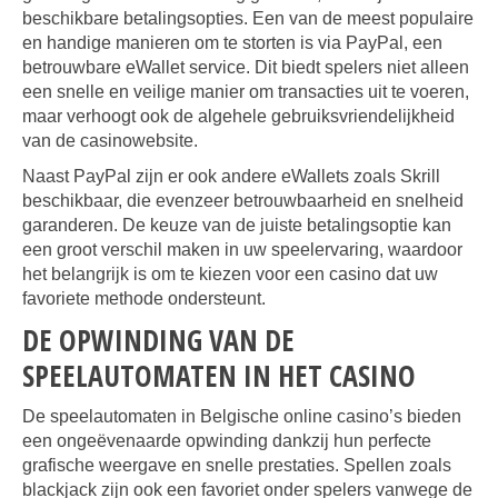
beschikbare betalingsopties. Een van de meest populaire
en handige manieren om te storten is via PayPal, een
betrouwbare eWallet service. Dit biedt spelers niet alleen
een snelle en veilige manier om transacties uit te voeren,
maar verhoogt ook de algehele gebruiksvriendelijkheid
van de casinowebsite.
Naast PayPal zijn er ook andere eWallets zoals Skrill
beschikbaar, die evenzeer betrouwbaarheid en snelheid
garanderen. De keuze van de juiste betalingsoptie kan
een groot verschil maken in uw speelervaring, waardoor
het belangrijk is om te kiezen voor een casino dat uw
favoriete methode ondersteunt.
DE OPWINDING VAN DE
SPEELAUTOMATEN IN HET CASINO
De speelautomaten in Belgische online casino’s bieden
een ongeëvenaarde opwinding dankzij hun perfecte
grafische weergave en snelle prestaties. Spellen zoals
blackjack zijn ook een favoriet onder spelers vanwege de