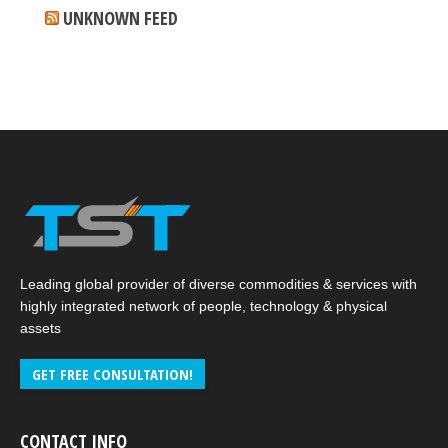
UNKNOWN FEED
Leading global provider of diverse commodities & services with
highly integrated network of people, technology & physical
assets
GET FREE CONSULTATION!
CONTACT INFO