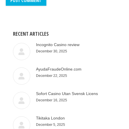
POST COMMENT
RECENT ARTICLES
Incognito Casino review
December 30, 2025
AyudaFraudeOnline.com
December 22, 2025
Sofort Casino Utan Svensk Licens
December 16, 2025
Tikitaka London
December 5, 2025