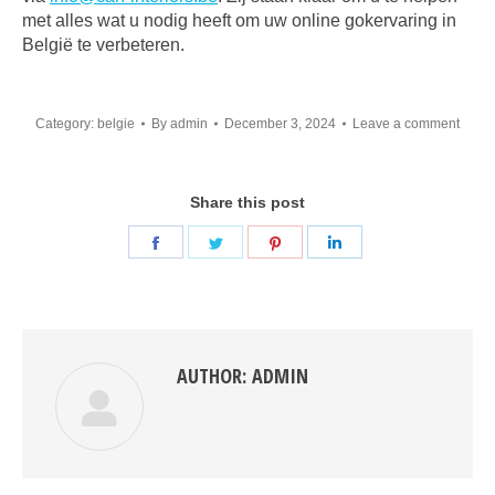
met alles wat u nodig heeft om uw online gokervaring in
België te verbeteren.
Category:
belgie
By
admin
December 3, 2024
Leave a comment
Share this post
Share
Share
Share
Share
on
on
on
on
Facebook
Twitter
Pinterest
LinkedIn
AUTHOR:
ADMIN