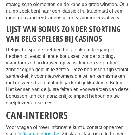
strategische elementen en de kans op grote winsten. Of u
nu op zoek bent naar een klassiek fruitautomaat of een
meer geavanceerd videoslot, er is voor ieder wat wils.
LIJST VAN BONUS ZONDER STORTING
VAN BELG SPELERS BIJ CASINOS
Belgische spelers hebben het geluk om toegang te
hebben tot verschillende bonussen zonder storting,
waardoor ze hun kansen op winst kunnen vergroten
zonder eigen geld in te zetten. Deze bonussen zijn vooral
aantrekkelijk voor nieuwkomers die willen kennismaken
met de wereld van mobiele jackpot gokkasten in België.
Het kennen van de juiste feiten en voorwaarden van deze
bonussen kan een aanzienlijke impact hebben op uw
spelplezier en succes.
CAN-INTERIORS
Voor vragen of meer informatie kunt u contact opnemen
via
info@can-interiors.be
. Zij staan klaar om u te helpen