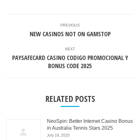
POST
PREVIOUS
NAVIGATION
NEW CASINOS NOT ON GAMSTOP
Previous
post:
NEXT
PAYSAFECARD CASINO CODIGO PROMOCIONAL Y
Next
BONUS CODE 2025
post:
RELATED POSTS
NeoSpin: Better Internet Casino Bonus
in Australia Tennis Stars 2025
July 18, 2025