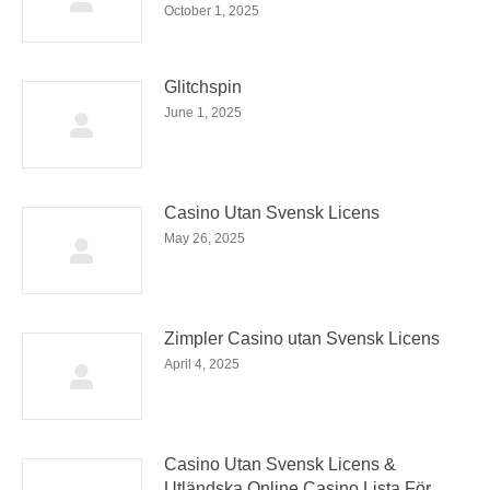
October 1, 2025
Glitchspin
June 1, 2025
Casino Utan Svensk Licens
May 26, 2025
Zimpler Casino utan Svensk Licens
April 4, 2025
Casino Utan Svensk Licens &
Utländska Online Casino Lista För