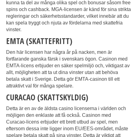
kunna ta del av många olika spel och bonusar såsom free
spins och cashback. MGA-licensen är känd för sina strikta
regleringar och säkerhetsstandarder, vilket innebär att du
kan spela tryggt och njuta av fördelarna med skattefria
vinster.
EMTA (SKATTEFRITT)
Den här licensen har några år på nacken, men är
fortfarande ganska färsk i svenskars ögon. Casinon med
EMTA-licens erbjuder en säker spelmiljö och, viktigast av
allt, möjligheten att ta ut dina vinster utan att behöva
betala skatt i Sverige. Detta gör EMTA-casinon till ett
attraktivt val för många spelare.
CURACAO (SKATTSKYLDIG)
Detta är en av de äldsta casino licenserna i världen och
möjligen den enklaste att få också. Casinon med
Curacao-licens erbjuder ett brett utbud av spel, men
eftersom dessa inte ligger inom EU/EES-området, måste
spelare betala skatt på sina vinster. Detta är viktigt att