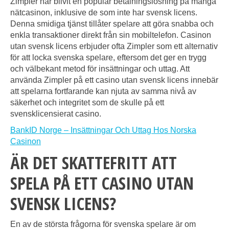
Zimpler har blivit en populär betalningslösning på många
nätcasinon, inklusive de som inte har svensk licens.
Denna smidiga tjänst tillåter spelare att göra snabba och
enkla transaktioner direkt från sin mobiltelefon. Casinon
utan svensk licens erbjuder ofta Zimpler som ett alternativ
för att locka svenska spelare, eftersom det ger en trygg
och välbekant metod för insättningar och uttag. Att
använda Zimpler på ett casino utan svensk licens innebär
att spelarna fortfarande kan njuta av samma nivå av
säkerhet och integritet som de skulle på ett
svensklicensierat casino.
BankID Norge – Insättningar Och Uttag Hos Norska
Casinon
ÄR DET SKATTEFRITT ATT
SPELA PÅ ETT CASINO UTAN
SVENSK LICENS?
En av de största frågorna för svenska spelare är om