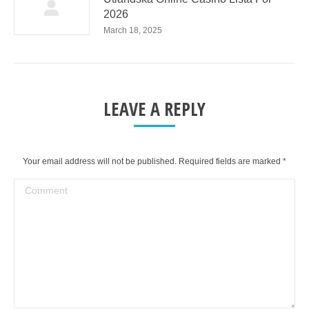
2026
March 18, 2025
LEAVE A REPLY
Your email address will not be published. Required fields are marked
*
Comment