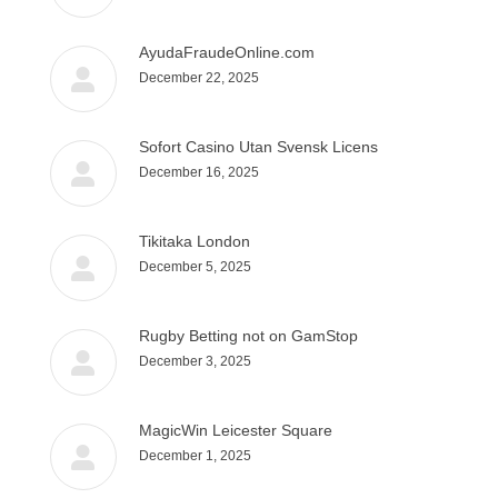
AyudaFraudeOnline.com
December 22, 2025
Sofort Casino Utan Svensk Licens
December 16, 2025
Tikitaka London
December 5, 2025
Rugby Betting not on GamStop
December 3, 2025
MagicWin Leicester Square
December 1, 2025