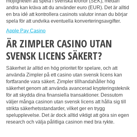
möjligheten att spela i svenska kronor (SEK), medan
andra kan kräva att du använder euro (EUR). Det är alltid
en bra idé att kontrollera casinots valutor innan du börjar
spela för att undvika eventuella konverteringsavgifter.
Apple Pay Casino
ÄR ZIMPLER CASINO UTAN
SVENSK LICENS SÄKERT?
Säkerhet är alltid en hög prioritet för spelare, och att
använda Zimpler på ett casino utan svensk licens kan
fortfarande vara säkert. Zimpler tillhandahåller hög
säkerhet genom att använda avancerad krypteringsteknik
för att skydda dina finansiella transaktioner. Dessutom
väljer många casinon utan svensk licens att hålla sig till
strikta säkerhetsstandarder, vilket ger en trygg
spelupplevelse. Det är dock alltid viktigt att göra sin egen
research och välja pålitliga casinon med bra rykte.