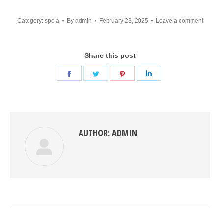
Category:
spela
By
admin
February 23, 2025
Leave a comment
Share this post
Share
Share
Share
Share
on
on
on
on
Facebook
Twitter
Pinterest
LinkedIn
AUTHOR:
ADMIN
POST