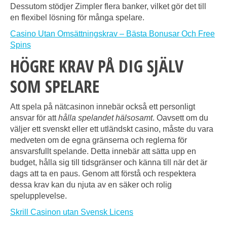
Dessutom stödjer Zimpler flera banker, vilket gör det till
en flexibel lösning för många spelare.
Casino Utan Omsättningskrav – Bästa Bonusar Och Free
Spins
HÖGRE KRAV PÅ DIG SJÄLV
SOM SPELARE
Att spela på nätcasinon innebär också ett personligt
ansvar för att
hålla spelandet hälsosamt
. Oavsett om du
väljer ett svenskt eller ett utländskt casino, måste du vara
medveten om de egna gränserna och reglerna för
ansvarsfullt spelande. Detta innebär att sätta upp en
budget, hålla sig till tidsgränser och känna till när det är
dags att ta en paus. Genom att förstå och respektera
dessa krav kan du njuta av en säker och rolig
spelupplevelse.
Skrill Casinon utan Svensk Licens