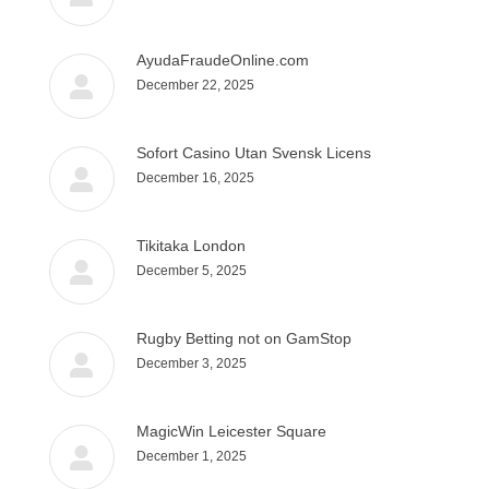
AyudaFraudeOnline.com
December 22, 2025
Sofort Casino Utan Svensk Licens
December 16, 2025
Tikitaka London
December 5, 2025
Rugby Betting not on GamStop
December 3, 2025
MagicWin Leicester Square
December 1, 2025