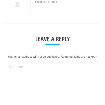
October 14, 2024
LEAVE A REPLY
Your email address will not be published. Required fields are marked
*
Comment