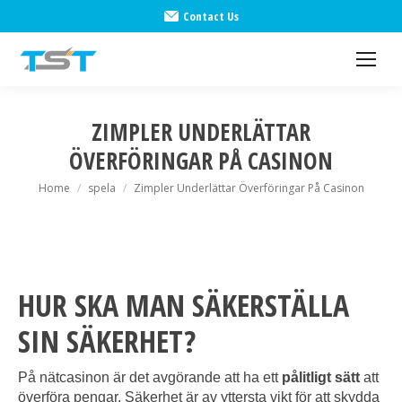
Contact Us
ZIMPLER UNDERLÄTTAR
ÖVERFÖRINGAR PÅ CASINON
Home
spela
Zimpler Underlättar Överföringar På Casinon
You are here:
HUR SKA MAN SÄKERSTÄLLA
SIN SÄKERHET?
På nätcasinon är det avgörande att ha ett
pålitligt sätt
att
överföra pengar. Säkerhet är av yttersta vikt för att skydda