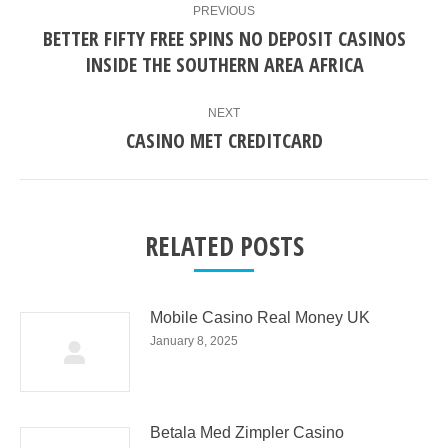
PREVIOUS
NAVIGATION
BETTER FIFTY FREE SPINS NO DEPOSIT CASINOS
Previous
INSIDE THE SOUTHERN AREA AFRICA
post:
NEXT
CASINO MET CREDITCARD
Next
post:
RELATED POSTS
Mobile Casino Real Money UK
January 8, 2025
Betala Med Zimpler Casino