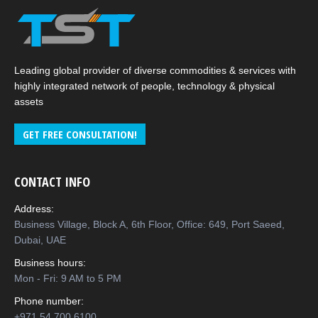
Leading global provider of diverse commodities & services with
highly integrated network of people, technology & physical
assets
GET FREE CONSULTATION!
CONTACT INFO
Address:
Business Village, Block A, 6th Floor, Office: 649, Port Saeed,
Dubai, UAE
Business hours:
Mon - Fri: 9 AM to 5 PM
Phone number:
+971 54 700 6100