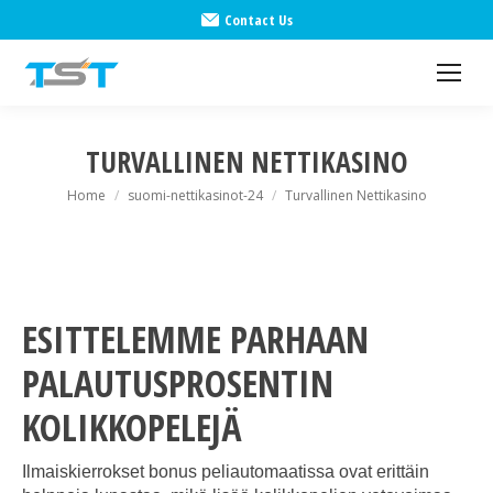
Contact Us
TURVALLINEN NETTIKASINO
Home
suomi-nettikasinot-24
Turvallinen Nettikasino
You are here:
ESITTELEMME PARHAAN
PALAUTUSPROSENTIN
KOLIKKOPELEJÄ
Ilmaiskierrokset bonus peliautomaatissa ovat erittäin