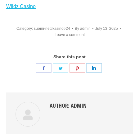
Wildz Casino
Category:
suomi-nettikasinot-24
By
admin
July 13, 2025
Leave a comment
Share this post
Share
Share
Share
Share
on
on
on
on
Facebook
Twitter
Pinterest
LinkedIn
AUTHOR:
ADMIN