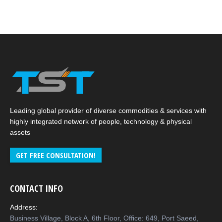
Leading global provider of diverse commodities & services with
highly integrated network of people, technology & physical
assets
GET FREE CONSULTATION!
CONTACT INFO
Address:
Business Village, Block A, 6th Floor, Office: 649, Port Saeed,