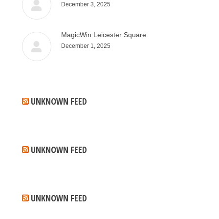
December 3, 2025
MagicWin Leicester Square
December 1, 2025
UNKNOWN FEED
UNKNOWN FEED
UNKNOWN FEED